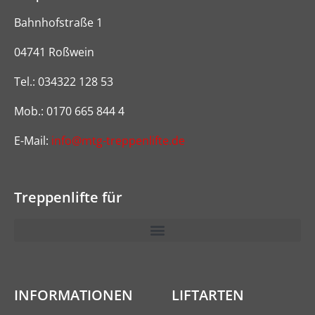
Bahnhofstraße 1
04741 Roßwein
Tel.: 034322 128 53
Mob.: 0170 665 844 4
E-Mail:
info@mtg-treppenlifte.de
Treppenlifte für
INFORMA­TI­ONEN
LIFTARTEN